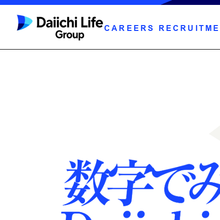
CAREERS
RECRUITME